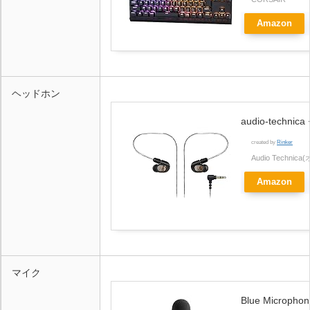
Amazon
ヘッドホン
audio-techn
created by
Rinker
Audio Techn
Amazon
マイク
Blue Micro