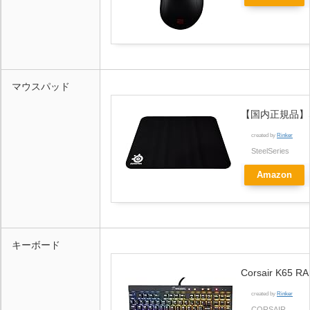
マウスパッド
【国内正規品】Ste
created by
Rinker
SteelSeries
Amazon
キーボード
Corsair K65
created by
Rinker
CORSAIR