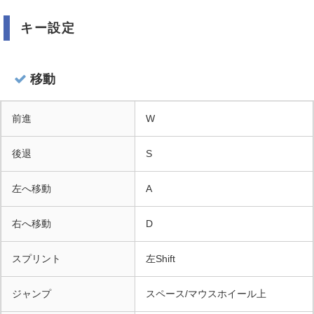
キー設定
移動
前進
W
後退
S
左へ移動
A
右へ移動
D
スプリント
左Shift
ジャンプ
スペース/マウスホイール上