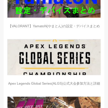
【VALORANT】YamatoN(やまとん)の設定・デバイスまとめ
Apex Legends Global Series(ALGS)公式大会参加方法と詳細