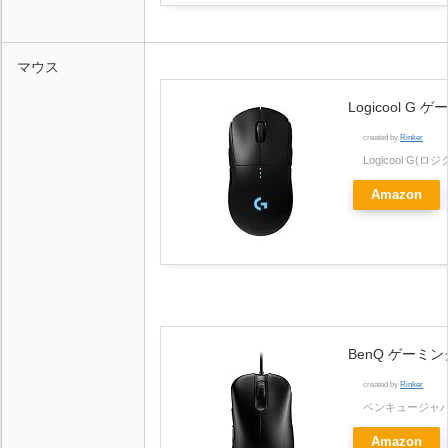
マウス
Logicool 
created by
Rinker
Logicool G(ロ
Amazon
BenQ ゲーミ
created by
Rinker
ベンキュージャ
Amazon